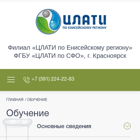
Филиал «ЦЛАТИ по Енисейскому региону»
ФГБУ «ЦЛАТИ по СФО», г. Красноярск
+7 (391) 224-22-83
О ФИЛИАЛЕ
ГЛАВНАЯ
20 - ЛЕТИЕ ФГБУ "ЦЛАТИ ПО СФО"
ОБУЧЕНИЕ
СТРУКТУРА ФИЛИАЛА
Обучение
РУКОВОДСТВО
Основные сведения
ВИДЫ ДЕЯТЕЛЬНОСТИ