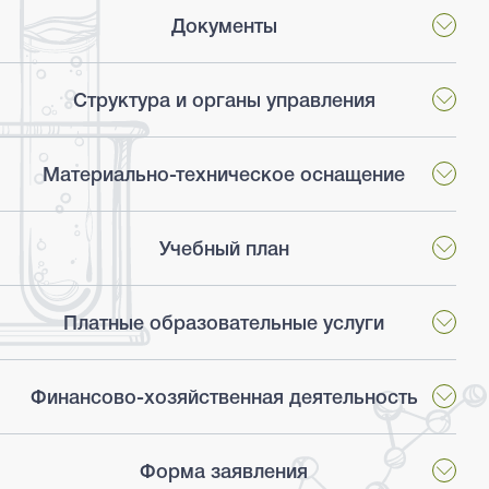
ЭКОЛОГИЧЕСКАЯ БЕЗОПАСНОСТЬ
Документы
ЭНЕРГЕТИЧЕСКАЯ БЕЗОПАСНОСТЬ
ОБУЧЕНИЕ
Структура и органы управления
ОЧНОЕ ОБУЧЕНИЕ
ДИСТАНЦИОННОЕ ОБУЧЕНИЕ
Материально-техническое оснащение
МАРКШЕЙДЕРСКИЕ И ГЕОДЕЗИЧЕСКИЕ РАБОТЫ
ИЗДАННЫЕ МЕТОДИКИ
Учебный план
ГОСУСЛУГИ
ДОКУМЕНТЫ
Платные образовательные услуги
УЧРЕДИТЕЛЬНЫЕ ДОКУМЕНТЫ
Финансово-хозяйственная деятельность
ЛИЦЕНЗИИ И АККРЕДИТАЦИИ
РЕЗУЛЬТАТЫ ПРОВЕДЕНИЯ СОУТ
Форма заявления
ПОЛИТИКА ОБРАБОТКИ ПЕРСОНАЛЬНЫХ ДАННЫХ